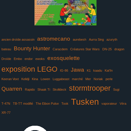
astromecano
ancien droïde assassin
aurebesh
Aurra Sing
azuryth
Bounty Hunter
bateau
Caracdem
Créatures Star Wars
DN-25
dragon
exosquelette
Droïde
Embo
endor
ewoks
exposition LEGO
Jawa
IG-86
K1
kaadu
Kat'In
Keeran Voxt
Kelidji
Kina
Lowen
Luggabeast
marché
Mer
Noriak
perle
stormtrooper
Quarren
Rapido
Shaak Ti
Skolldeck
Sugi
Tusken
T-47N
TB-TT modifié
The Eibon Pulse
Took
vaporateur
Véra
XR-77