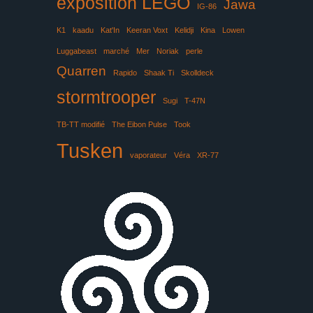
exposition LEGO
Jawa
IG-86
K1
kaadu
Kat'In
Keeran Voxt
Kelidji
Kina
Lowen
Luggabeast
marché
Mer
Noriak
perle
Quarren
Rapido
Shaak Ti
Skolldeck
stormtrooper
Sugi
T-47N
TB-TT modifié
The Eibon Pulse
Took
Tusken
vaporateur
Véra
XR-77