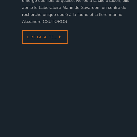
émerge des flots turquoise. Reliée à la cité d’Eibon, elle
abrite le Laboratoire Marin de Savareen, un centre de
recherche unique dédié à la faune et la flore marine.
Alexandre CSUTOROS
LIRE LA SUITE…