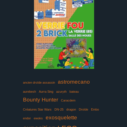
astromecano
ancien droïde assassin
aurebesh
Aurra Sing
azuryth
bateau
Bounty Hunter
Caracdem
Créatures Star Wars
DN-25
dragon
Droïde
Embo
exosquelette
endor
ewoks