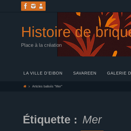
Passer
vers
le
contenu
Histoire de briqu
Place à la création
Passer
LA VILLE D’EIBON
SAVAREEN
GALERIE D
vers
le
Home
Articles balisés "Mer"
contenu
Étiquette :
Mer