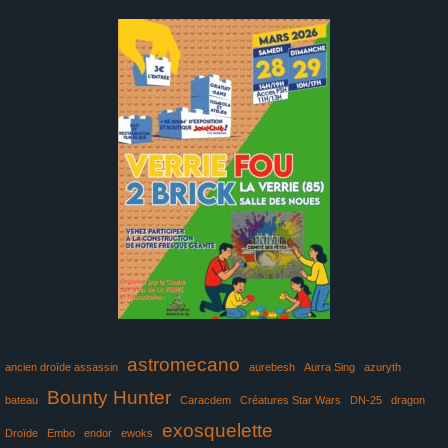
astromecano
ancien droïde assassin
aurebesh
Aurra Sing
azuryth
Bounty Hunter
bateau
Caracdem
Créatures Star Wars
DN-25
dragon
exosquelette
Droïde
Embo
endor
ewoks