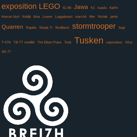
exposition LEGO
Jawa
IG-86
K1
kaadu
Kat'In
Keeran Voxt
Kelidji
Kina
Lowen
Luggabeast
marché
Mer
Noriak
perle
stormtrooper
Quarren
Rapido
Shaak Ti
Skolldeck
Sugi
Tusken
T-47N
TB-TT modifié
The Eibon Pulse
Took
vaporateur
Véra
XR-77