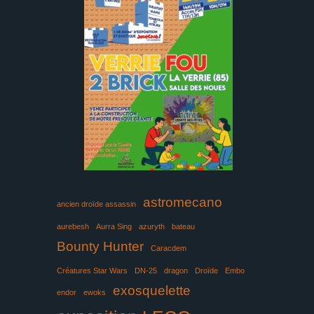
astromecano
ancien droïde assassin
aurebesh
Aurra Sing
azuryth
bateau
Bounty Hunter
Caracdem
Créatures Star Wars
DN-25
dragon
Droïde
Embo
exosquelette
endor
ewoks