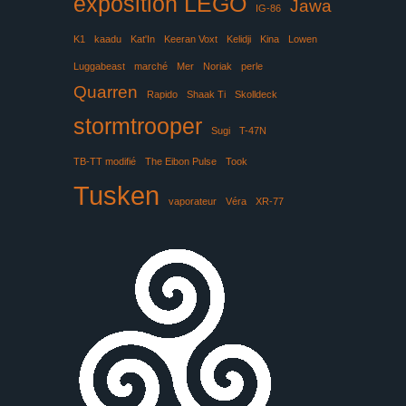
exposition LEGO
Jawa
IG-86
K1
kaadu
Kat'In
Keeran Voxt
Kelidji
Kina
Lowen
Luggabeast
marché
Mer
Noriak
perle
Quarren
Rapido
Shaak Ti
Skolldeck
stormtrooper
Sugi
T-47N
TB-TT modifié
The Eibon Pulse
Took
Tusken
vaporateur
Véra
XR-77