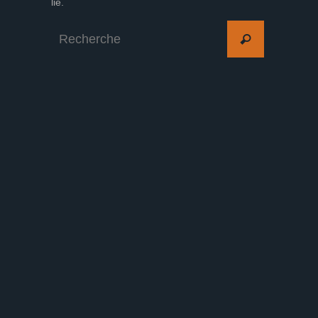
lié.
Search
Recherche
for: